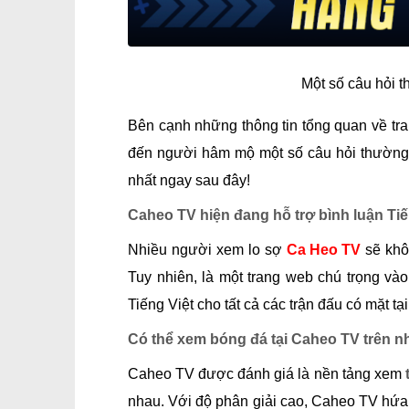
Một số câu hỏi 
Bên cạnh những thông tin tổng quan về tr
đến người hâm mộ một số câu hỏi thường gặ
nhất ngay sau đây!
Caheo TV hiện đang hỗ trợ bình luận Ti
Nhiều người xem lo sợ
Ca Heo TV
sẽ khôn
Tuy nhiên, là một trang web chú trọng và
Tiếng Việt cho tất cả các trận đấu có mặt tạ
Có thể xem bóng đá tại Caheo TV trên nh
Caheo TV được đánh giá là nền tảng xem
nhau. Với độ phân giải cao, Caheo TV hứ