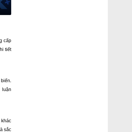
g cấp
i tiết
 biến.
 luận
á khác
à sắc