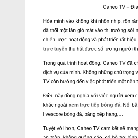
Caheo TV – Địa 
Hòa mình vào không khí nhộn nhịp, rộn rà
đã thổi một làn gió mát vào thị trường sôi
chiến lược hoạt động và phát triển rất hiệu
trực tuyến
thu hút được số lượng người th
Trong quá trình hoạt động, Caheo TV đã ch
dịch vụ của mình. Không những chú trọng 
TV còn hướng đến việc phát triển một nền tả
Điều này đồng nghĩa với việc người xem c
khác ngoài
xem trực tiếp bóng đá
. Nổi bậ
livescore bóng đá, bảng xếp hạng,…
Tuyệt vời hơn, Caheo TV cam kết sẽ man
an toàn, không quảng cáo, có hỗ trợ bình