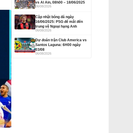
vs Al Ain, 08h00 – 18/06/2025
06/08/2026
Cập nhật bóng đá ngày
16/06/2025: PSG để mắt đến
trung vệ Ngoại hạng Anh
06/08/2026
Dự đoán trận Club America vs
Santos Laguna: 6H00 ngày
03/08
06/08/2026