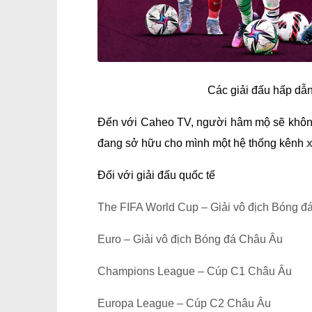
Các giải đấu hấp dẫn
Đến với Caheo TV, người hâm mộ sẽ không 
đang sở hữu cho mình một hệ thống kênh
Đối với giải đấu quốc tế
The FIFA World Cup – Giải vô địch Bóng đá
Euro – Giải vô địch Bóng đá Châu Âu
Champions League – Cúp C1 Châu Âu
Europa League – Cúp C2 Châu Âu