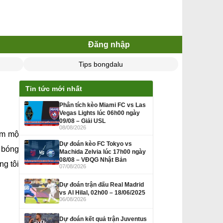
Đăng nhập
Tips bongdalu
Tin tức mới nhất
Phân tích kèo Miami FC vs Las
Vegas Lights lúc 06h00 ngày
09/08 – Giải USL
08/08/2026
âm mộ
Dự đoán kèo FC Tokyo vs
 bóng
Machida Zelvia lúc 17h00 ngày
08/08 – VĐQG Nhật Bản
ng tôi
07/08/2026
Dự đoán trận đấu Real Madrid
vs Al Hilal, 02h00 – 18/06/2025
06/08/2026
Dự đoán kết quả trận Juventus