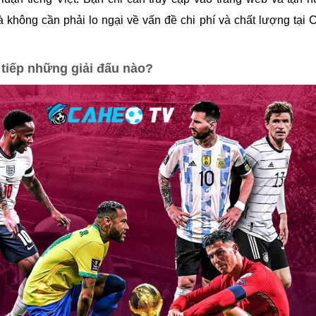
à không cần phải lo ngại về vấn đề chi phí và chất lượng tại
tiếp những giải đấu nào?