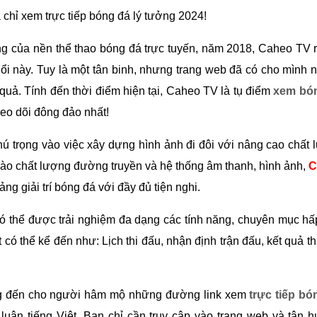
chỉ xem trực tiếp bóng đá lý tưởng 2024!
ng của nền thể thao bóng đá trực tuyến, năm 2018, Caheo TV 
 nổi này. Tuy là một tân binh, nhưng trang web đã có cho mình
 quả. Tính đến thời điểm hiện tại, Caheo TV là tụ điểm
xem bó
eo dõi đông đảo nhất!
ú trọng vào việc xây dựng hình ảnh đi đôi với nâng cao chất
vào chất lượng đường truyền và hệ thống âm thanh, hình ảnh,
C
ng giải trí bóng đá với đầy đủ tiện nghi.
ó thể được trải nghiệm đa dạng các tính năng, chuyên mục hấ
t có thể kể đến như: Lịch thi đấu, nhận định trận đấu, kết quả th
g đến cho người hâm mộ những đường link xem
trực tiếp bó
 luận tiếng Việt. Bạn chỉ cần truy cập vào trang web và tận 