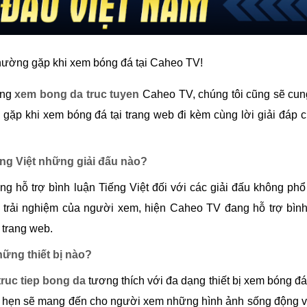
thường gặp khi xem bóng đá tại Caheo TV!
ang
xem bong da truc tuyen
Caheo TV, chúng tôi cũng sẽ cun
p khi xem bóng đá tại trang web đi kèm cùng lời giải đáp ch
ếng Việt những giải đấu nào?
g hỗ trợ bình luận Tiếng Việt đối với các giải đấu không phổ
o trải nghiệm của người xem, hiện Caheo TV đang hỗ trợ bình
i trang web.
ững thiết bị nào?
truc tiep bong da
tương thích với đa dạng thiết bị xem bóng đ
a hẹn sẽ mang đến cho người xem những hình ảnh sống động v