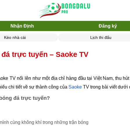
Nhận Định
Đăng ký
Kèo nhà cái
Lịch thi đấu
 đá trực tuyến – Saoke TV
aoke TV nổi lên như một địa chỉ hàng đầu tại Việt Nam, thu hú
iểu chi tiết về sự thành công của
Saoke
TV trong bài viết dưới 
bóng đá trực tuyến?
mình cùng không khí trong những trận bóng