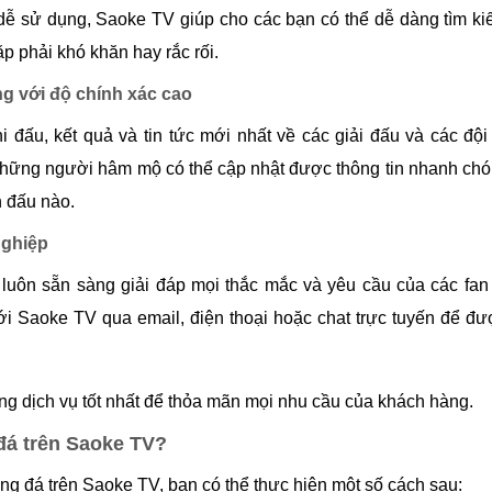
 dễ sử dụng, Saoke TV giúp cho các bạn có thể dễ dàng tìm k
ặp phải khó khăn hay rắc rối.
ng với độ chính xác cao
hi đấu, kết quả và tin tức mới nhất về các giải đấu và các độ
 những người hâm mộ có thể cập nhật được thông tin nhanh ch
n đấu nào.
nghiệp
luôn sẵn sàng giải đáp mọi thắc mắc và yêu cầu của các fan 
với Saoke TV qua email, điện thoại hoặc chat trực tuyến để đ
ng dịch vụ tốt nhất để thỏa mãn mọi nhu cầu của khách hàng.
đá trên Saoke TV?
ng đá trên Saoke TV, bạn có thể thực hiện một số cách sau: