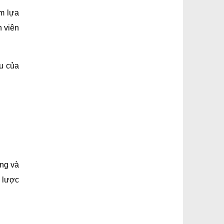
m lựa
n viên
u của
ạng và
n lược