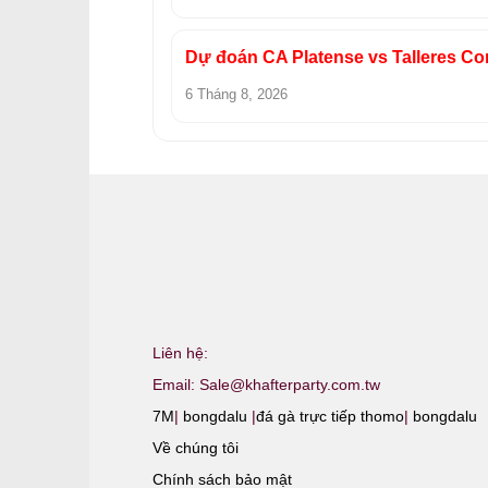
Dự đoán CA Platense vs Talleres Co
6 Tháng 8, 2026
Liên hệ:
Email:
Sale@khafterparty.com.tw
7M
|
bongdalu
|
đá gà trực tiếp thomo
|
bongdalu
Về chúng tôi
Chính sách bảo mật