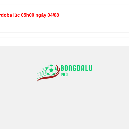
rdoba lúc 05h00 ngày 04/08