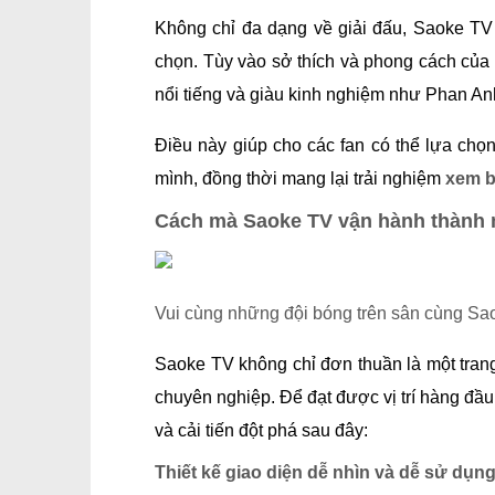
Không chỉ đa dạng về giải đấu, Saoke TV
chọn. Tùy vào sở thích và phong cách của 
nổi tiếng và giàu kinh nghiệm như Phan A
Điều này giúp cho các fan có thể lựa ch
mình, đồng thời mang lại trải nghiệm
xem b
Cách mà Saoke TV vận hành thành 
Vui cùng những đội bóng trên sân cùng Sa
Saoke TV không chỉ đơn thuần là một tra
chuyên nghiệp. Để đạt được vị trí hàng đầ
và cải tiến đột phá sau đây:
Thiết kế giao diện dễ nhìn và dễ sử dụn