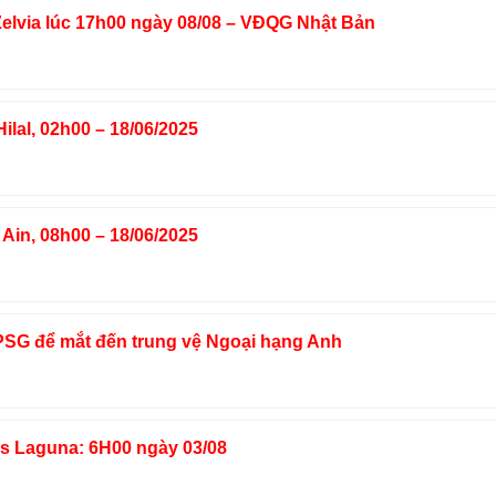
elvia lúc 17h00 ngày 08/08 – VĐQG Nhật Bản
ilal, 02h00 – 18/06/2025
 Ain, 08h00 – 18/06/2025
PSG để mắt đến trung vệ Ngoại hạng Anh
os Laguna: 6H00 ngày 03/08