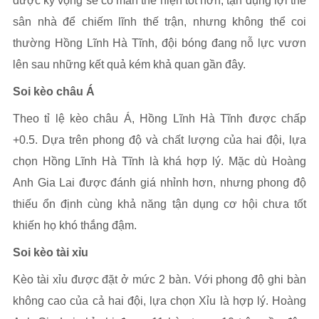
được kỳ vọng sẽ có màn thể hiện tốt hơn, tận dụng lợi thế
sân nhà để chiếm lĩnh thế trận, nhưng không thể coi
thường Hồng Lĩnh Hà Tĩnh, đội bóng đang nỗ lực vươn
lên sau những kết quả kém khả quan gần đây.
Soi kèo châu Á
Theo tỉ lệ kèo châu Á, Hồng Lĩnh Hà Tĩnh được chấp
+0.5. Dựa trên phong độ và chất lượng của hai đội, lựa
chọn Hồng Lĩnh Hà Tĩnh là khá hợp lý. Mặc dù Hoàng
Anh Gia Lai được đánh giá nhỉnh hơn, nhưng phong độ
thiếu ổn định cùng khả năng tận dụng cơ hội chưa tốt
khiến họ khó thắng đậm.
Soi kèo tài xỉu
Kèo tài xỉu được đặt ở mức 2 bàn. Với phong độ ghi bàn
không cao của cả hai đội, lựa chọn Xỉu là hợp lý. Hoàng