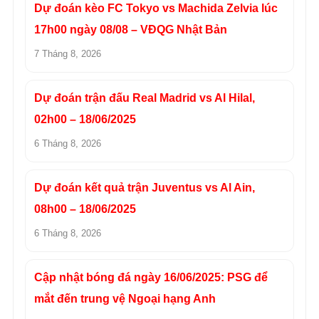
Dự đoán kèo FC Tokyo vs Machida Zelvia lúc
17h00 ngày 08/08 – VĐQG Nhật Bản
7 Tháng 8, 2026
Dự đoán trận đấu Real Madrid vs Al Hilal,
02h00 – 18/06/2025
6 Tháng 8, 2026
Dự đoán kết quả trận Juventus vs Al Ain,
08h00 – 18/06/2025
6 Tháng 8, 2026
Cập nhật bóng đá ngày 16/06/2025: PSG để
mắt đến trung vệ Ngoại hạng Anh