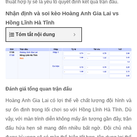
thuật hợp lý sẽ là yếu tố quyết định kết quả trận đấu.
Nhận định và soi kèo Hoàng Anh Gia Lai vs
Hồng Lĩnh Hà Tĩnh
Tóm tắt nội dung
Đánh giá tổng quan trận đấu
Hoàng Anh Gia Lai có lợi thế về chất lượng đội hình và
sự ổn định trong lối chơi so với Hồng Lĩnh Hà Tĩnh. Dù
vậy, với màn trình diễn không mấy ấn tượng gần đây, trận
đấu hứa hẹn sẽ mang đến nhiều bất ngờ. Đội chủ nhà