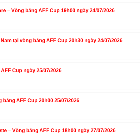
re – Vòng bảng AFF Cup 19h00 ngày 24/07/2026
 Nam tại vòng bảng AFF Cup 20h30 ngày 24/07/2026
 AFF Cup ngày 25/07/2026
ng bảng AFF Cup 20h00 25/07/2026
este – Vòng bảng AFF Cup 18h00 ngày 27/07/2026