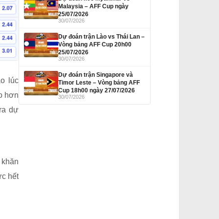
Malaysia – AFF Cup ngày
25/07/2026
30/07/2026
Dự đoán trận Lào vs Thái Lan –
Vòng bảng AFF Cup 20h00
25/07/2026
30/07/2026
Dự đoán trận Singapore và
o lúc
Timor Leste – Vòng bảng AFF
Cup 18h00 ngày 27/07/2026
o hơn
30/07/2026
ra dự
 khăn
ực hết