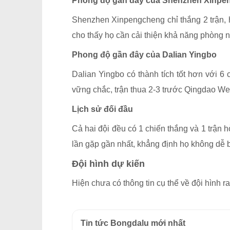
Phong độ gần đây của Shenzhen Xinpe
Shenzhen Xinpengcheng chỉ thắng 2 trận, h
cho thấy họ cần cải thiện khả năng phòng n
Phong độ gần đây của Dalian Yingbo
Dalian Yingbo có thành tích tốt hơn với 6 
vững chắc, trận thua 2-3 trước Qingdao Wes
Lịch sử đối đầu
Cả hai đội đều có 1 chiến thắng và 1 trận h
lần gặp gần nhất, khẳng định họ không dễ b
Đội hình dự kiến
Hiện chưa có thông tin cụ thể về đội hình ra
Tin tức Bongdalu mới nhất