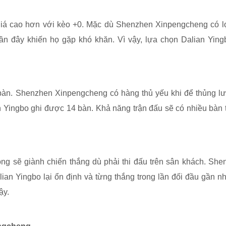
giá cao hơn với kèo +0. Mặc dù Shenzhen Xinpengcheng có lợ
n đây khiến họ gặp khó khăn. Vì vậy, lựa chọn Dalian Ying
5 bàn. Shenzhen Xinpengcheng có hàng thủ yếu khi để thủng l
ian Yingbo ghi được 14 bàn. Khả năng trận đấu sẽ có nhiều bàn
ng sẽ giành chiến thắng dù phải thi đấu trên sân khách. She
an Yingbo lại ổn định và từng thắng trong lần đối đầu gần nh
ậy.