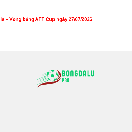
ia – Vòng bảng AFF Cup ngày 27/07/2026