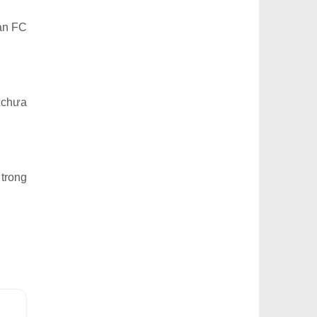
nan FC
ủ chưa
 trong