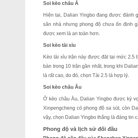
Soi kèo châu Á
Hiện tại, Dalian Yingbo đang được đánh 
sân nhà nhưng phong độ chưa ổn định gầ
được xem là an toàn hơn.
Soi kèo tài xỉu
Kèo tài xỉu trận này được đặt tại mức 2.
bàn trong 10 trận gần nhất, trong khi Dal
là rất cao, do đó, chọn Tài 2.5 là hợp lý.
Soi kèo châu Âu
Ở kèo châu Âu, Dalian Yingbo được kỳ vọ
Xinpengcheng có phong độ sa sút, còn Dali
vậy, chọn Dalian Yingbo thắng là đáng tin c
Phong độ và lịch sử đối đầu