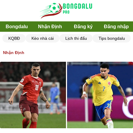
Bongdalu
Nhận Định
Đăng ký
Đăng nhập
KQBĐ
Kèo nhà cái
Lịch thi đấu
Tips bongdalu
Nhận Định