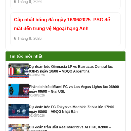
6 Tháng 8, 2026
Cập nhật bóng đá ngày 16/06/2025: PSG để
mắt đến trung vệ Ngoại hạng Anh
6 Tháng 8, 2026
Tin tức mới nhất
Dự đoán kèo Gimnasia LP vs Barracas Central lúc
03h45 ngày 10/08 – VĐQG Argentina
09/08/2026
Phân tích kèo Miami FC vs Las Vegas Lights lúc 06h00
ngày 09/08 – Giải USL
08/08/2026
Dự đoán kèo FC Tokyo vs Machida Zelvia lúc 17h00
ngày 08/08 – VĐQG Nhật Bản
07/08/2026
Dự đoán trận đấu Real Madrid vs Al Hilal, 02h00 –