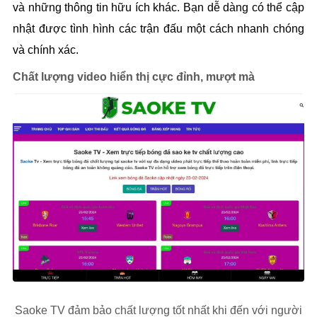
và những thông tin hữu ích khác. Bạn dễ dàng có thể cập
nhật được tình hình các trận đấu một cách nhanh chóng
và chính xác.
Chất lượng video hiển thị cực đỉnh, mượt mà
Saoke TV đảm bảo chất lượng tốt nhất khi đến với người