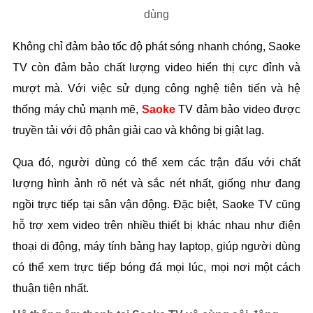
dùng
Không chỉ đảm bảo tốc độ phát sóng nhanh chóng, Saoke
TV còn đảm bảo chất lượng video hiển thị cực đỉnh và
mượt mà. Với việc sử dụng công nghệ tiên tiến và hệ
thống máy chủ mạnh mẽ,
Saoke
TV đảm bảo video được
truyền tải với độ phân giải cao và không bị giật lag.
Qua đó, người dùng có thể xem các trận đấu với chất
lượng hình ảnh rõ nét và sắc nét nhất, giống như đang
ngồi trực tiếp tại sân vận động. Đặc biệt, Saoke TV cũng
hỗ trợ xem video trên nhiều thiết bị khác nhau như điện
thoại di động, máy tính bảng hay laptop, giúp người dùng
có thể xem trực tiếp bóng đá mọi lúc, mọi nơi một cách
thuận tiện nhất.