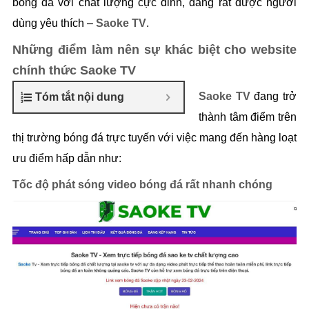
bóng đá với chất lượng cực đỉnh, đang rất được người
dùng yêu thích –
Saoke TV
.
Những điểm làm nên sự khác biệt cho website
chính thức Saoke TV
Saoke TV
đang trở
Tóm tắt nội dung
thành tâm điểm trên
thị trường bóng đá trực tuyến với việc mang đến hàng loạt
ưu điểm hấp dẫn như:
Tốc độ phát sóng video bóng đá rất nhanh chóng