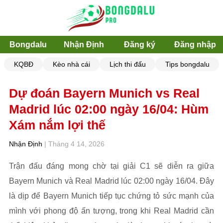
Bongdalu
Nhận Định
Đăng ký
Đăng nhập
KQBĐ
Kèo nhà cái
Lịch thi đấu
Tips bongdalu
Dự đoán Bayern Munich vs Real
Madrid lúc 02:00 ngày 16/04: Hùm
Xám nắm lợi thế
Nhận Định
| Tháng 4 14, 2026
Trận đấu đáng mong chờ tại giải C1 sẽ diễn ra giữa
Bayern Munich và Real Madrid lúc 02:00 ngày 16/04. Đây
là dịp để Bayern Munich tiếp tục chứng tỏ sức mạnh của
mình với phong độ ấn tượng, trong khi Real Madrid cần