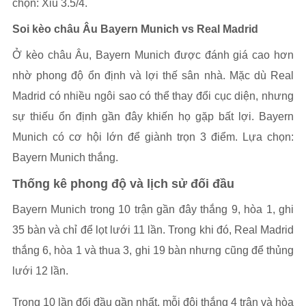
chọn: Xỉu 3.5/4.
Soi kèo châu Âu Bayern Munich vs Real Madrid
Ở kèo châu Âu, Bayern Munich được đánh giá cao hơn
nhờ phong độ ổn định và lợi thế sân nhà. Mặc dù Real
Madrid có nhiều ngôi sao có thể thay đổi cục diện, nhưng
sự thiếu ổn định gần đây khiến họ gặp bất lợi. Bayern
Munich có cơ hội lớn để giành trọn 3 điểm. Lựa chọn:
Bayern Munich thắng.
Thống kê phong độ và lịch sử đối đầu
Bayern Munich trong 10 trận gần đây thắng 9, hòa 1, ghi
35 bàn và chỉ để lọt lưới 11 lần. Trong khi đó, Real Madrid
thắng 6, hòa 1 và thua 3, ghi 19 bàn nhưng cũng để thủng
lưới 12 lần.
Trong 10 lần đối đầu gần nhất, mỗi đội thắng 4 trận và hòa