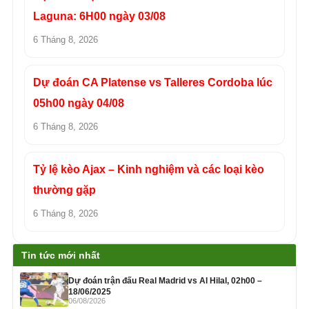
Laguna: 6H00 ngày 03/08
6 Tháng 8, 2026
Dự đoán CA Platense vs Talleres Cordoba lúc
05h00 ngày 04/08
6 Tháng 8, 2026
Tỷ lệ kèo Ajax – Kinh nghiệm và các loại kèo
thường gặp
6 Tháng 8, 2026
Tin tức mới nhất
Dự đoán trận đấu Real Madrid vs Al Hilal, 02h00 –
18/06/2025
06/08/2026