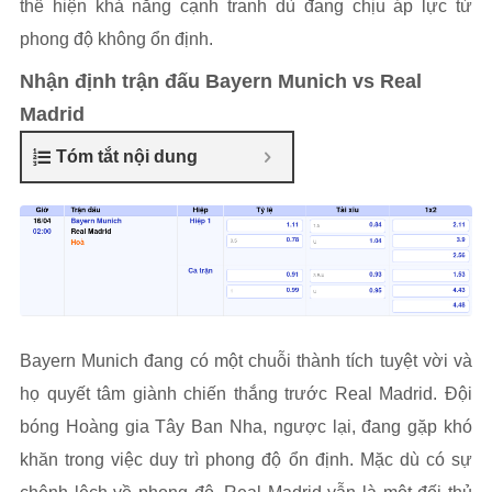
thể hiện khả năng cạnh tranh dù đang chịu áp lực từ
phong độ không ổn định.
Nhận định trận đấu Bayern Munich vs Real
Madrid
Tóm tắt nội dung
Bayern Munich đang có một chuỗi thành tích tuyệt vời và
họ quyết tâm giành chiến thắng trước Real Madrid. Đội
bóng Hoàng gia Tây Ban Nha, ngược lại, đang gặp khó
khăn trong việc duy trì phong độ ổn định. Mặc dù có sự