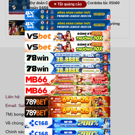
Dự đoán CA Platense vs Talleres Cordoba lúc 05h00
✕ Tắt quảng cáo
ngày 04/08
06/08/2026
Tỷ lệ kèo Ajax – Kinh nghiệm và các loại kèo thường
gặp
06/08/2026
Liên hệ:
Email:
Sale@khafterparty.com.tw
7M
|
bongdalu
|
đá gà trực tiếp thomo
|
bongdalu
Về chúng tôi
Chính sách bảo mật