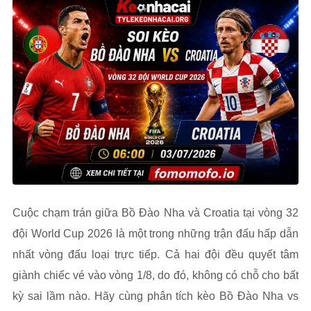
Cuộc chạm trán giữa Bồ Đào Nha và Croatia tại vòng 32
đội World Cup 2026 là một trong những trận đấu hấp dẫn
nhất vòng đấu loại trực tiếp. Cả hai đội đều quyết tâm
giành chiếc vé vào vòng 1/8, do đó, không có chỗ cho bất
kỳ sai lầm nào. Hãy cùng phân tích kèo Bồ Đào Nha vs