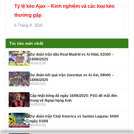
Tỷ lệ kèo Ajax – Kinh nghiệm và các loại kèo
thường gặp
6 Tháng 8, 2026
Tin tức mới nhất
Dự đoán trận đấu Real Madrid vs Al Hilal, 02h00 –
18/06/2025
06/08/2026
Dự đoán kết quả trận Juventus vs Al Ain, 08h00 –
18/06/2025
06/08/2026
Cập nhật bóng đá ngày 16/06/2025: PSG để mắt đến
trung vệ Ngoại hạng Anh
06/08/2026
Dự đoán trận Club America vs Santos Laguna: 6H00
ngày 03/08
06/08/2026