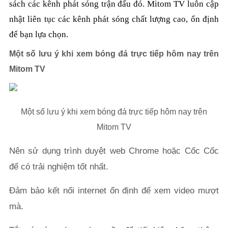
sách các kênh phát sóng trận đấu đó. Mitom TV luôn cập
nhật liên tục các kênh phát sóng chất lượng cao, ổn định
để bạn lựa chọn.
Một số lưu ý khi xem bóng đá trực tiếp hôm nay trên
Mitom TV
Một số lưu ý khi xem bóng đá trực tiếp hôm nay trên
Mitom TV
Nên sử dụng trình duyệt web Chrome hoặc Cốc Cốc
để có trải nghiệm tốt nhất.
Đảm bảo kết nối internet ổn định để xem video mượt
mà.