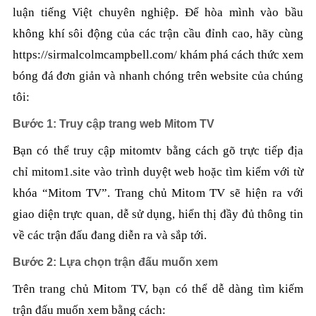
luận tiếng Việt chuyên nghiệp. Để hòa mình vào bầu
không khí sôi động của các trận cầu đỉnh cao, hãy cùng
https://sirmalcolmcampbell.com/ khám phá cách thức xem
bóng đá đơn giản và nhanh chóng trên website của chúng
tôi:
Bước 1: Truy cập trang web Mitom TV
Bạn có thể truy cập mitomtv bằng cách gõ trực tiếp địa
chỉ mitom1.site vào trình duyệt web hoặc tìm kiếm với từ
khóa “Mitom TV”. Trang chủ Mitom TV sẽ hiện ra với
giao diện trực quan, dễ sử dụng, hiển thị đầy đủ thông tin
về các trận đấu đang diễn ra và sắp tới.
Bước 2: Lựa chọn trận đấu muốn xem
Trên trang chủ Mitom TV, bạn có thể dễ dàng tìm kiếm
trận đấu muốn xem bằng cách: