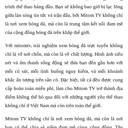
trình thể thao hàng đầu. Bạn sẽ không bao giờ bị lạc lõng
giữa làn sóng tin tức và trận đấu, bởi Mitom TV không chỉ
là nơi xem bóng đá, mà còn là trung tâm kết nối đam mê
của cộng đồng bóng đá trên khắp thế giới.
Với mitomtv, trải nghiệm xem bóng đá trực tuyến không
chỉ là về nơi chốn, mà còn là về chất lượng. Hình ảnh siêu
nét và âm thanh sống động sẽ đưa bạn đến gần hơn với
mỗi cú sút, mỗi tình huống nguy hiểm, và mỗi khoảnh
khắc ấn tượng trên sân cỏ. Đặc biệt, tất cả đều được cung
cấp hoàn toàn miễn phí, làm cho Mitom TV trở thành địa
điểm không thể bỏ qua đối với những người yêu thể thao
không chỉ ở Việt Nam mà còn trên toàn thế giới.
Mitom TV không chỉ là nơi xem bóng đá, mà còn là nơi
bạn có thể chia sẻ niềm đam mê cùng cộng đồng. Tận