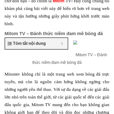
chờ đón bạn – đó chính là
TV! Hãy cùng chúng tôi
Mitom
khám phá cùng bài viết này để hiểu rõ hơn về trang web
này và tận hưởng những giây phút hứng khởi trước màn
hình.
Mitom TV – Đánh thức niềm đam mê bóng đá
Tóm tắt nội dung
Mitom TV – Đánh
thức niềm đam mê bóng đá
Mitomtv không chỉ là một trang web xem bóng đá trực
tuyến, mà còn là nguồn cảm hứng không ngừng cho
những người yêu thể thao. Với sự đa dạng về các giải đấu
lớn nhỏ trên toàn thế giới, từ các giải quốc tế đến các giải
đấu quốc gia, Mitom TV mang đến cho bạn không gian
không giới hạn để theo dõi và đón đọc những chương