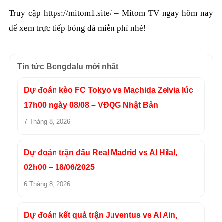
Truy cập https://mitom1.site/ – Mitom TV ngay hôm nay
để xem trực tiếp bóng đá miễn phí nhé!
Tin tức Bongdalu mới nhất
Dự đoán kèo FC Tokyo vs Machida Zelvia lúc
17h00 ngày 08/08 – VĐQG Nhật Bản
7 Tháng 8, 2026
Dự đoán trận đấu Real Madrid vs Al Hilal,
02h00 – 18/06/2025
6 Tháng 8, 2026
Dự đoán kết quả trận Juventus vs Al Ain,