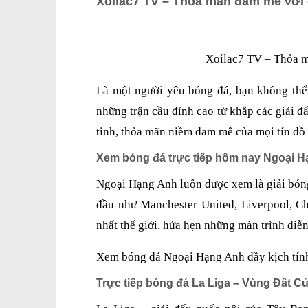
Xoilac7 TV – Thỏa mãn đam mê với c
Xoilac7 TV – Thỏa mã
Là một người yêu bóng đá, bạn không th
những trận cầu đỉnh cao từ khắp các giải đấ
tinh, thỏa mãn niềm đam mê của mọi tín đồ 
Xem bóng đá trực tiếp hôm nay Ngoại 
Ngoại Hạng Anh luôn được xem là giải bóng
đầu như Manchester United, Liverpool, C
nhất thế giới, hứa hẹn những màn trình diễ
Xem bóng đá Ngoại Hạng Anh đầy kịch tính 
Trực tiếp bóng đá La Liga – Vùng Đất 