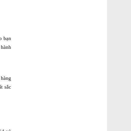
o bạn
t hành
g hàng
t sắc