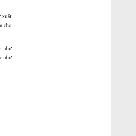
 xuất
n cho
c như
c như