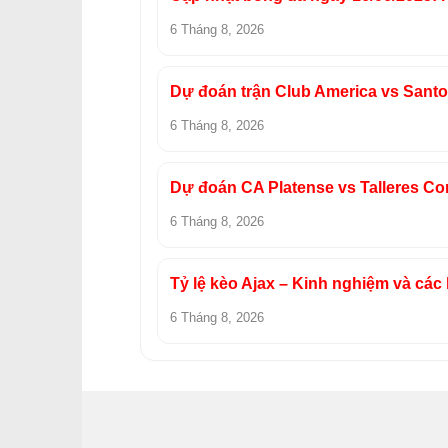
6 Tháng 8, 2026
Dự đoán trận Club America vs Sant
6 Tháng 8, 2026
Dự đoán CA Platense vs Talleres Co
6 Tháng 8, 2026
Tỷ lệ kèo Ajax – Kinh nghiệm và các
6 Tháng 8, 2026