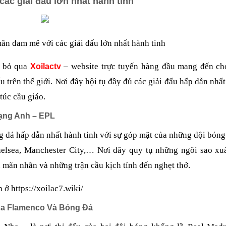
ác giải đấu lớn nhất hành tinh
n đam mê với các giải đấu lớn nhất hành tinh
ể bỏ qua
– website trực tuyến hàng đầu mang đến ch
Xoilactv
u trên thế giới. Nơi đây hội tụ đầy đủ các giải đấu hấp dẫn nhấ
túc cầu giáo.
Hạng Anh – EPL
 đá hấp dẫn nhất hành tinh với sự góp mặt của những đội bón
helsea, Manchester City,… Nơi đây quy tụ những ngôi sao xuấ
n mãn nhãn và những trận cầu kịch tính đến nghẹt thở.
ở https://xoilac7.wiki/
Của Flamenco Và Bóng Đá