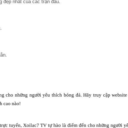
 đẹp nhất của các trận đấu.
.
dẫn.
ng cho những người yêu thích bóng đá. Hãy truy cập website
h cao nào!
trực tuyến, Xoilac7 TV tự hào là điểm đến cho những người y