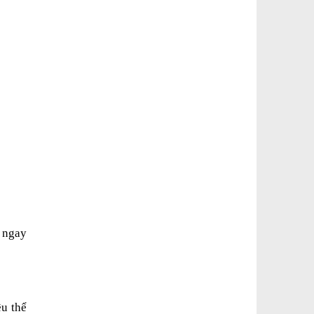
 ngay
êu thể