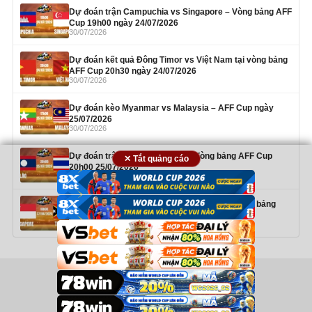
Dự đoán trận Campuchia vs Singapore – Vòng bảng AFF
Cup 19h00 ngày 24/07/2026
30/07/2026
Dự đoán kết quả Đông Timor vs Việt Nam tại vòng bảng
AFF Cup 20h30 ngày 24/07/2026
30/07/2026
Dự đoán kèo Myanmar vs Malaysia – AFF Cup ngày
25/07/2026
30/07/2026
Dự đoán trận Lào vs Thái Lan – Vòng bảng AFF Cup
✕ Tắt quảng cáo
20h00 25/07/2026
30/07/2026
Dự đoán trận Singapore và Timor Leste – Vòng bảng
AFF Cup 18h00 ngày 27/07/2026
30/07/2026