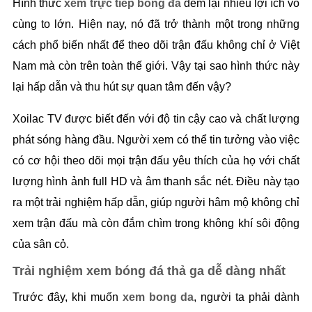
Hình thức
xem trực tiếp bóng đá
đem lại nhiều lợi ích vô
cùng to lớn. Hiện nay, nó đã trở thành một trong những
cách phổ biến nhất để theo dõi trận đấu không chỉ ở Việt
Nam mà còn trên toàn thế giới. Vậy tại sao hình thức này
lại hấp dẫn và thu hút sự quan tâm đến vậy?
Xoilac TV được biết đến với độ tin cậy cao và chất lượng
phát sóng hàng đầu. Người xem có thể tin tưởng vào việc
có cơ hội theo dõi mọi trận đấu yêu thích của họ với chất
lượng hình ảnh full HD và âm thanh sắc nét. Điều này tạo
ra một trải nghiệm hấp dẫn, giúp người hâm mộ không chỉ
xem trận đấu mà còn đắm chìm trong không khí sôi động
của sân cỏ.
Trải nghiệm xem bóng đá thả ga dễ dàng nhất
Trước đây, khi muốn
xem bong da
, người ta phải dành