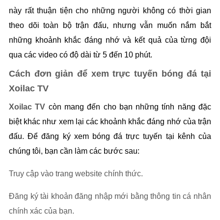
này rất thuận tiện cho những người không có thời gian
theo dõi toàn bộ trận đấu, nhưng vẫn muốn nắm bắt
những khoảnh khắc đáng nhớ và kết quả của từng đội
qua các video có độ dài từ 5 đến 10 phút.
Cách đơn giản để xem trực tuyến bóng đá tại
Xoilac TV
Xoilac TV
còn mang đến cho bạn những tính năng đặc
biệt khác như xem lại các khoảnh khắc đáng nhớ của trận
đấu. Để đăng ký xem bóng đá trực tuyến tại kênh của
chúng tôi, bạn cần làm các bước sau:
Truy cập vào trang website chính thức.
Đăng ký tài khoản đăng nhập mới bằng thông tin cá nhân
chính xác của bạn.