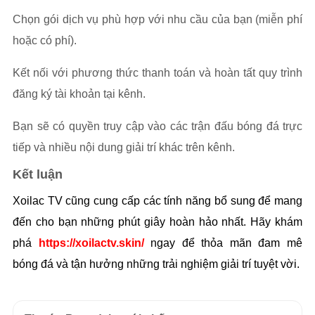
Chọn gói dịch vụ phù hợp với nhu cầu của bạn (miễn phí
hoặc có phí).
Kết nối với phương thức thanh toán và hoàn tất quy trình
đăng ký tài khoản tại kênh.
Bạn sẽ có quyền truy cập vào các trận đấu bóng đá trực
tiếp và nhiều nội dung giải trí khác trên kênh.
Kết luận
Xoilac TV cũng cung cấp các tính năng bổ sung để mang
đến cho bạn những phút giây hoàn hảo nhất. Hãy khám
phá
https://xoilactv.skin/
ngay để thỏa mãn đam mê
bóng đá và tận hưởng những trải nghiệm giải trí tuyệt vời.