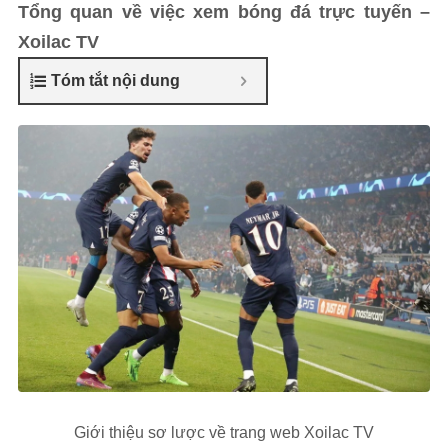
Tổng quan về việc xem bóng đá trực tuyến –
Xoilac TV
Tóm tắt nội dung
Giới thiệu sơ lược về trang web Xoilac TV