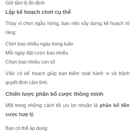
Giữ tâm lý ổn định
Lập kế hoạch chơi cụ thể
Thay vì chơi ngẫu hứng, bạn nên xây dựng kế hoạch rõ
ràng:
Chơi bao nhiêu ngày trong tuần
Mỗi ngày đặt cược bao nhiêu
Chọn bao nhiêu con số
Việc có kế hoạch giúp bạn kiểm soát hành vi và tránh
quyết định cảm tính.
Chiến lược phân bổ cược thông minh
Một trong những cách tối ưu lợi nhuận là
phân bổ tiền
cược hợp lý
.
Bạn có thể áp dụng: