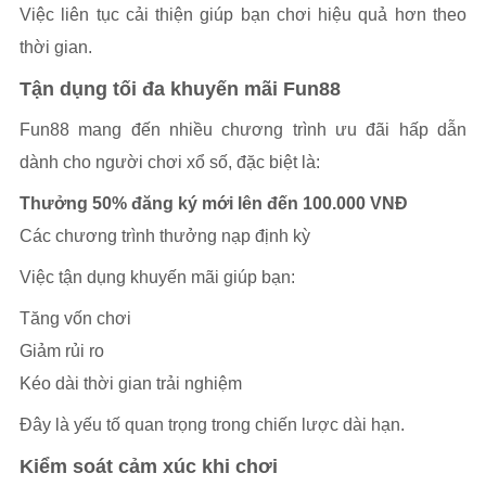
Việc liên tục cải thiện giúp bạn chơi hiệu quả hơn theo
thời gian.
Tận dụng tối đa khuyến mãi Fun88
Fun88 mang đến nhiều chương trình ưu đãi hấp dẫn
dành cho người chơi xổ số, đặc biệt là:
Thưởng 50% đăng ký mới lên đến 100.000 VNĐ
Các chương trình thưởng nạp định kỳ
Việc tận dụng khuyến mãi giúp bạn:
Tăng vốn chơi
Giảm rủi ro
Kéo dài thời gian trải nghiệm
Đây là yếu tố quan trọng trong chiến lược dài hạn.
Kiểm soát cảm xúc khi chơi