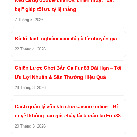
Kèo cá độ double chance: chiến thuật “bất
bại” giúp tối ưu tỷ lệ thắng
7 Tháng 5, 2026
Bỏ túi kinh nghiệm xem đá gà từ chuyên gia
22 Tháng 4, 2026
Chiến Lược Chơi Bắn Cá Fun88 Dài Hạn – Tối
Ưu Lợi Nhuận & Săn Thưởng Hiệu Quả
28 Tháng 3, 2026
Cách quản lý vốn khi chơi casino online – Bí
quyết không bao giờ cháy tài khoản tại Fun88
20 Tháng 3, 2026